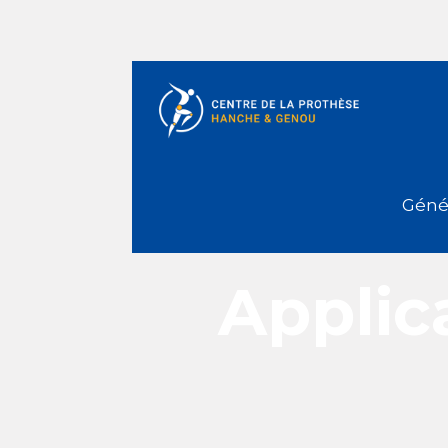
Génér
Applic