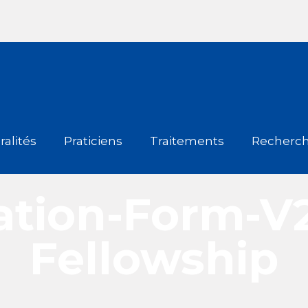
alités
Praticiens
Traitements
Recherc
ation-Form-V
Fellowship