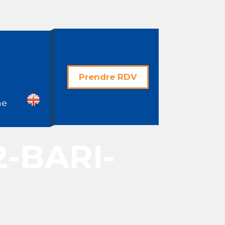
Prendre RDV
he
2-BARI-