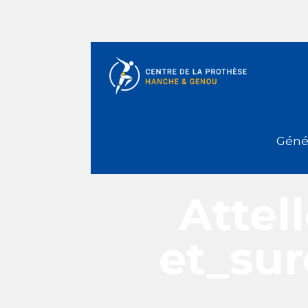
Génér
Attel
et_su