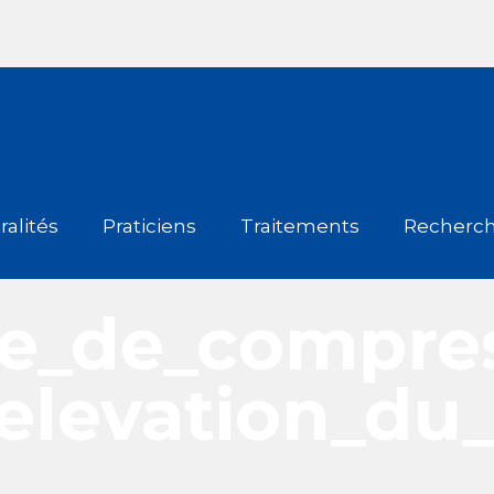
alités
Praticiens
Traitements
Recherc
le_de_compre
relevation_du