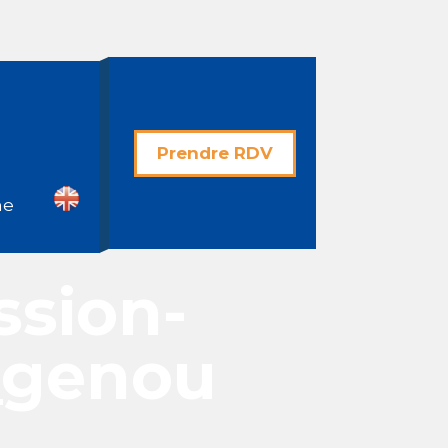
Prendre RDV
he
ssion-
_genou