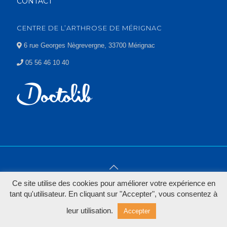
CONTACT
CENTRE DE L’ARTHROSE DE MÉRIGNAC
6 rue Georges Nègrevergne, 33700 Mérignac
05 56 46 10 40
Ce site utilise des cookies pour améliorer votre expérience en
© 2022 Le centre de la prothèse hanche & genou -
Mentions
tant qu'utilisateur. En cliquant sur "Accepter", vous consentez à
légales
leur utilisation.
Accepter