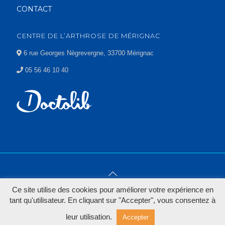
CONTACT
CENTRE DE L’ARTHROSE DE MÉRIGNAC
6 rue Georges Nègrevergne, 33700 Mérignac
05 56 46 10 40
Ce site utilise des cookies pour améliorer votre expérience en
© 2022 Le centre de la prothèse hanche & genou -
Mentions
tant qu'utilisateur. En cliquant sur "Accepter", vous consentez à
légales
leur utilisation.
Accepter