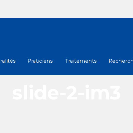
alités
Praticiens
Traitements
Recherc
slide-2-im3