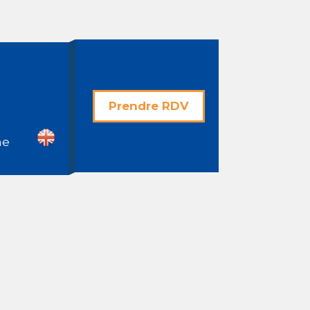
Prendre RDV
he